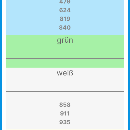
479
624
819
840
grün
weiß
858
911
935