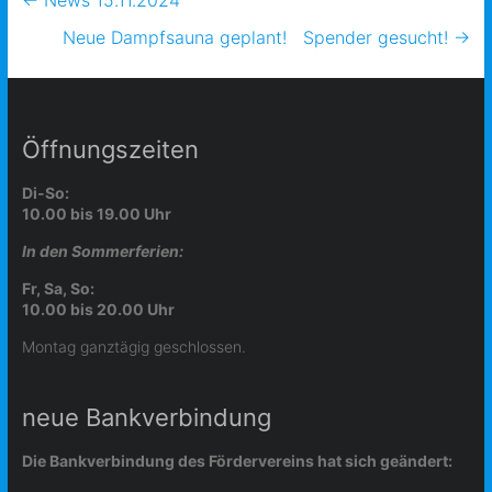
←
News 15.11.2024
Neue Dampfsauna geplant! Spender gesucht!
→
Öffnungszeiten
Di-So:
10.00 bis 19.00 Uhr
In den Sommerferien:
Fr, Sa, So:
10.00 bis 20.00 Uhr
Montag ganztägig geschlossen.
neue Bankverbindung
Die Bankverbindung des Fördervereins hat sich geändert: