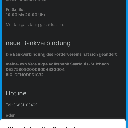
Fr, Sa, So:
10.00 bis 20.00 Uhr
Montag ganztägig geschlossen.
neue Bankverbindung
Die Bankverbindung des Fördervereins hat sich geändert:
meine-vvb Vereinigte Volksbank Saarlouis-Sulzbach
DE37590920006604820004
BIC GENODE51SB2
Hotline
Tel:
06831-60402
oder
info@freibad-wallerfangen.de